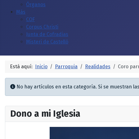
Órganos
Más
COF
Corpus Christi
Junta de Cofradias
Misteri de Castelló
Está aquí:
Inicio
Parroquia
Realidades
Coro par
Información
No hay artículos en esta categoría. Si se muestran la
Dono a mi Iglesia