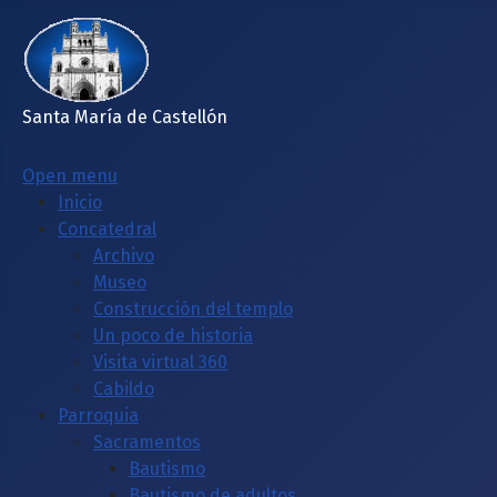
Santa María de Castellón
Open menu
Inicio
Concatedral
Archivo
Museo
Construcción del templo
Un poco de historia
Visita virtual 360
Cabildo
Parroquia
Sacramentos
Bautismo
Bautismo de adultos